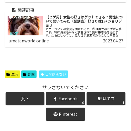
【ヒゲ男】女性の好きはゲットできる？男性につ
いて聞いてみた（髭調査）好きOR嫌い ジョリジ
ョリ
ヒゲについての意見を聞かれると、私は男性のヒゲが苦手
です。特に清潔感がなく放置された髭は嫌悪感を感じま
す。女性にとっては、見た目が清潔であることは重要なポ
イントの1つですからね。でも、その気になれば男性にと
umetanworld.online
2023.04.27
ってヒゲはファッションのアイテムとしても使えますし、
男性にとっては悩みの種にもなり得るのかもしれない。
生活
効率
ヒゲ剃らない
サラさないでください
X
Facebook
はてブ
0
1
Pinterest