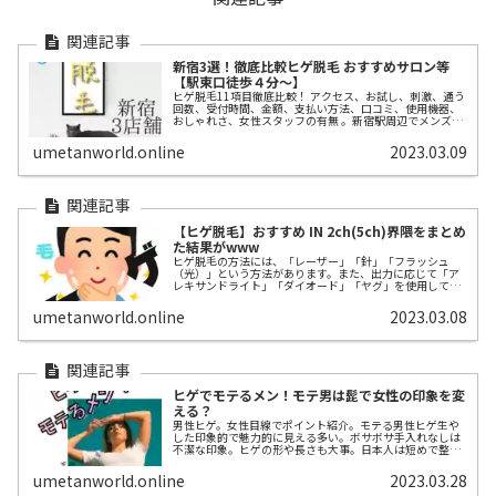
新宿3選！徹底比較ヒゲ脱毛 おすすめサロン等
【駅東口徒歩４分〜】
ヒゲ脱毛11項目徹底比較！ アクセス、お試し、刺激、通う
回数、受付時間、金額、支払い方法、口コミ、使用機器、
おしゃれさ、女性スタッフの有無 。新宿駅周辺でメンズ専
門の医療クリニックを探し中の男性へ。中でも評判が高い
は、専門の脱毛クリニック。
umetanworld.online
2023.03.09
【ヒゲ脱毛】おすすめ IN 2ch(5ch)界隈をまとめ
た結果がwww
ヒゲ脱毛の方法には、「レーザー」「針」「フラッシュ
（光）」という方法があります。また、出力に応じて「ア
レキサンドライト」「ダイオード」「ヤグ」を使用してい
ます。レーザーが中間ほどの金額の傾向にあります。東
京、大阪の店舗も紹介しています。
umetanworld.online
2023.03.08
ヒゲでモテるメン！モテ男は髭で女性の印象を変
える？
男性ヒゲ。女性目線でポイント紹介。モテる男性ヒゲ生や
した印象的で魅力的に見える多い。ボサボサ手入れなしは
不潔な印象。ヒゲの形や長さも大事。日本人は短めで整え
られた髭が似合うかも。女性が好むヒゲのポイントを本な
どからまとめた。どう思う？
umetanworld.online
2023.03.28